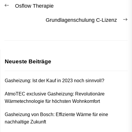
Beitrags-
Previous
Osflow Therapie
Navigation
post:
N
Grundlagenschulung C-Lizenz
po
Neueste Beiträge
Gasheizung: Ist der Kauf in 2023 noch sinnvoll?
AtmoTEC exclusive Gasheizung: Revolutionäre
Wärmetechnologie für höchsten Wohnkomfort
Gasheizung von Bosch: Effiziente Wärme für eine
nachhaltige Zukunft